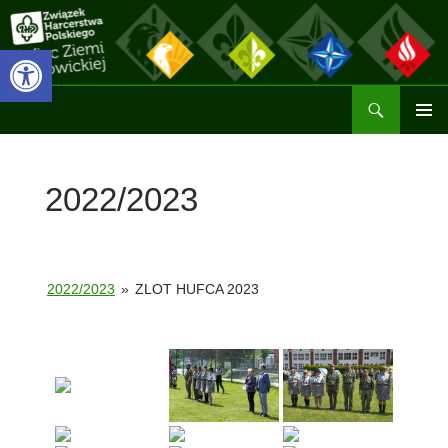
Przejdź
do
Otwórz pasek narzędzi
treści
Szukaj
Hufiec ZHP Ziemi Wadowickiej
MENU
GŁÓWN
2022/2023
2022/2023
»
ZLOT HUFCA 2023