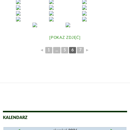
[POKAZ ZDJĘĆ]
◄
1
...
5
6
7
►
KALENDARZ