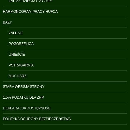
ZAPISZ DZIECKO DO ZHP!
HARMONOGRAM PRACY HUFCA
BAZY
ZALESIE
POGORZELICA
UNIEŚCIE
PSTRĄGARNIA
MUCHARZ
STARA WERSJA STRONY
1,5% PODATKU DLA ZHP
DEKLARACJA DOSTĘPNOŚCI
POLITYKA OCHRONY BEZPIECZEŃSTWA