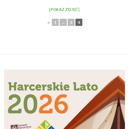
[POKAZ ZDJĘĆ]
◄
1
...
3
4