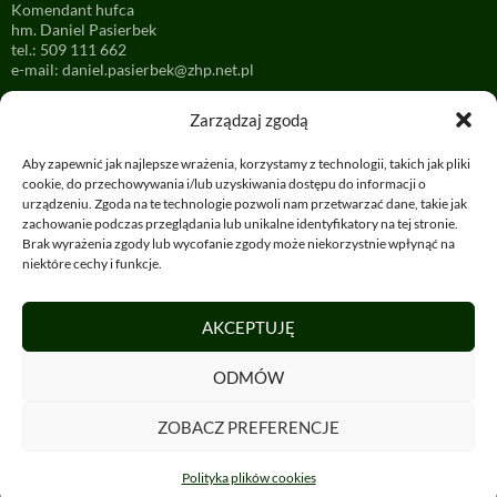
Komendant hufca
hm. Daniel Pasierbek
tel.: 509 111 662
e-mail:
daniel.pasierbek@zhp.net.pl
Zarządzaj zgodą
Dane do faktury:
Nabywca:
Aby zapewnić jak najlepsze wrażenia, korzystamy z technologii, takich jak pliki
ZHP Chorągiew Krakowska
cookie, do przechowywania i/lub uzyskiwania dostępu do informacji o
ul. Karmelicka 31, 31-131 Kraków
urządzeniu. Zgoda na te technologie pozwoli nam przetwarzać dane, takie jak
NIP: 676-234-15-99
zachowanie podczas przeglądania lub unikalne identyfikatory na tej stronie.
Brak wyrażenia zgody lub wycofanie zgody może niekorzystnie wpłynąć na
Odbiorca:
niektóre cechy i funkcje.
Hufiec Ziemi Wadowickiej
ul. Teatralna 2, 34-100 Wadowice
ID wewnętrzne hufca: 29005
AKCEPTUJĘ
ODMÓW
Konto bankowe:
mBank 58 1140 1010 0000 2666 3200 1001
Konto bankowe składkowe:
ZOBACZ PREFERENCJE
mBank 47 1140 1010 0000 2666 3200 1005
Polityka plików cookies