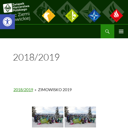
Przejdź
do
Otwórz pasek narzędzi
treści
Szukaj
Hufiec ZHP Ziemi Wadowickiej
MENU
GŁÓWN
2018/2019
2018/2019
»
ZIMOWISKO 2019