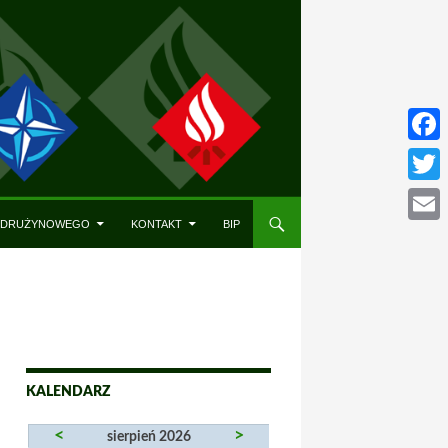
Face
Twitt
A DRUŻYNOWEGO
KONTAKT
BIP
Emai
KALENDARZ
<
>
sierpień 2026