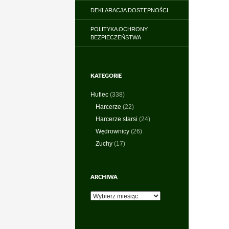
DEKLARACJA DOSTĘPNOŚCI
POLITYKA OCHRONY
BEZPIECZEŃSTWA
KATEGORIE
Hufiec
(338)
Harcerze
(22)
Harcerze starsi
(24)
Wędrownicy
(26)
Zuchy
(17)
ARCHIWA
Archiwa