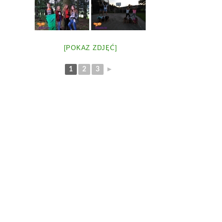
[POKAZ ZDJĘĆ]
1
2
3
►