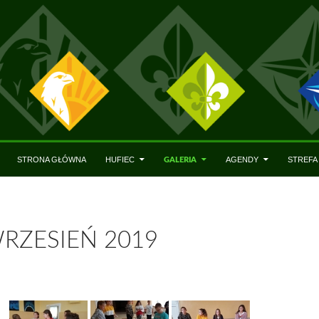
STRONA GŁÓWNA
HUFIEC
AGENDY
STREF
GALERIA
RZESIEŃ 2019