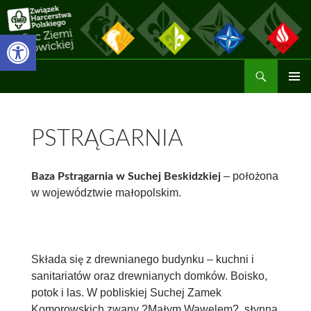
Przejdź
do
Otwórz pasek narzędzi
treści
Szukaj
Hufiec ZHP Ziemi Wadowickiej
MENU
GŁÓWN
PSTRĄGARNIA
– położona
Baza Pstrągarnia w Suchej Beskidzkiej
w województwie małopolskim.
Składa się z drewnianego budynku – kuchni i
sanitariatów oraz drewnianych domków. Boisko,
potok i las. W pobliskiej Suchej Zamek
Komorowskich zwany ?Małym Wawelem?, słynna