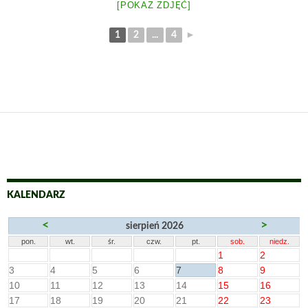
[POKAZ ZDJĘĆ]
1
2
...
4
►
KALENDARZ
<
>
sierpień 2026
pon.
wt.
śr.
czw.
pt.
sob.
niedz.
1
2
3
4
5
6
7
8
9
10
11
12
13
14
15
16
17
18
19
20
21
22
23