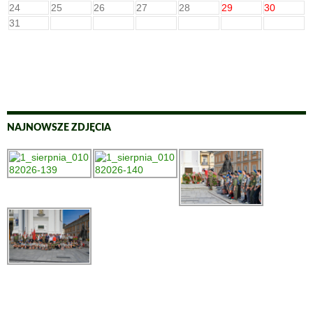
24
25
26
27
28
29
30
31
NAJNOWSZE ZDJĘCIA