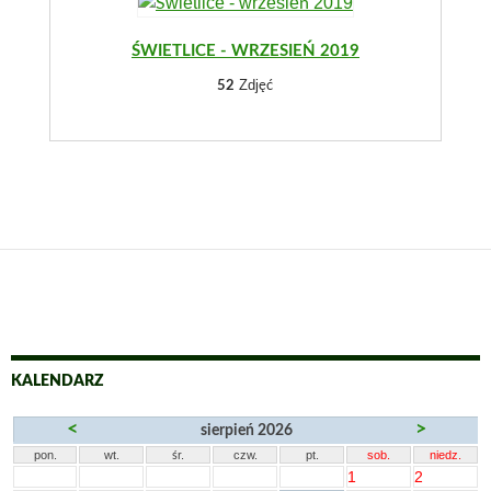
ŚWIETLICE - WRZESIEŃ 2019
Zdjęć
52
KALENDARZ
<
>
sierpień 2026
pon.
wt.
śr.
czw.
pt.
sob.
niedz.
1
2