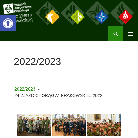
Przejdź
do
Otwórz pasek narzędzi
treści
Szukaj
Hufiec ZHP Ziemi Wadowickiej
MENU
GŁÓWN
2022/2023
2022/2023
»
24 ZJAZD CHORĄGWI KRAKOWSKIEJ 2022