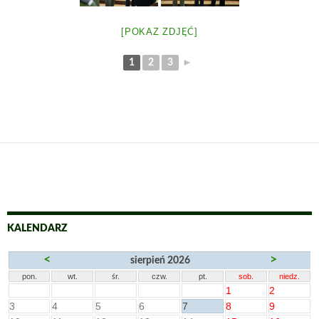
[POKAZ ZDJĘĆ]
1
2
3
►
KALENDARZ
<
>
sierpień 2026
pon.
wt.
śr.
czw.
pt.
sob.
niedz.
1
2
3
4
5
6
7
8
9