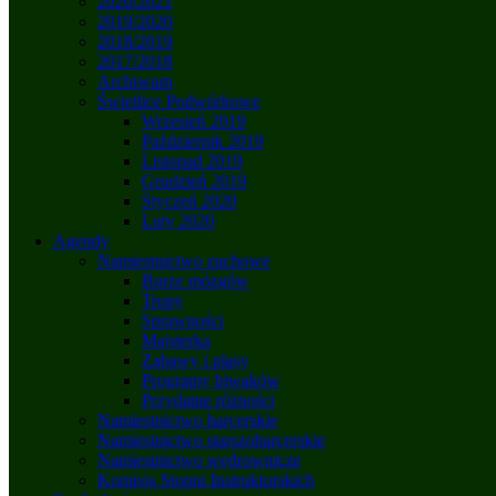
2020/2021
2019/2020
2018/2019
2017/2018
Archiwum
Świetlice Podwórkowe
Wrzesień 2019
Październik 2019
Listopad 2019
Grudzień 2019
Styczeń 2020
Luty 2020
Agendy
Namiestnictwo zuchowe
Burze mózgów
Tropy
Sprawności
Majsterka
Zabawy i pląsy
Programy biwaków
Przydatne różności
Namiestnictwo harcerskie
Namiestnictwo starszoharcerskie
Namiestnictwo wędrownicze
Komisja Stopni Instruktorskich