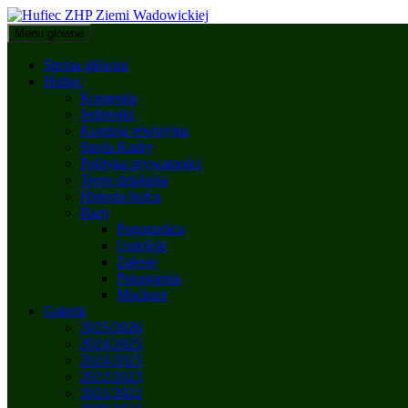
Przejdź
do
Szukaj
Menu główne
treści
Hufiec ZHP Ziemi Wadowickiej
Strona główna
Hufiec
Komenda
Jednostki
Komisja rewizyjna
Strefa Kadry
Polityka prywatności
Teren działania
Historia hufca
Bazy
Pogorzelica
Unieście
Zalesie
Pstrągarnia
Mucharz
Galeria
2025/2026
2024/2025
2024/2025
2022/2023
2021/2022