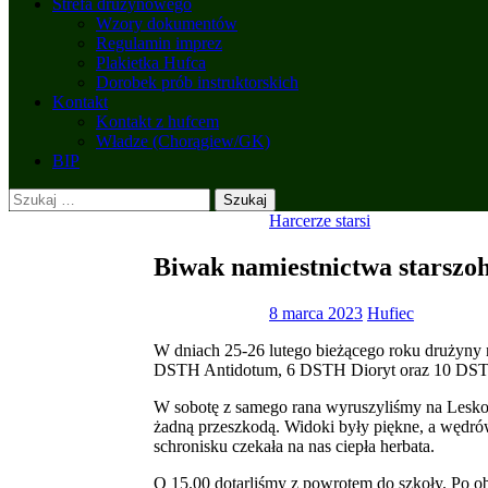
Strefa drużynowego
Wzory dokumentów
Regulamin imprez
Plakietka Hufca
Dorobek prób instruktorskich
Kontakt
Kontakt z hufcem
Władze (Chorągiew/GK)
BIP
Szukaj:
Harcerze starsi
Biwak namiestnictwa starszo
8 marca 2023
Hufiec
W dniach 25-26 lutego bieżącego roku drużyn
DSTH Antidotum, 6 DSTH Dioryt oraz 10 DSTH G
W sobotę z samego rana wyruszyliśmy na Leskowie
żadną przeszkodą. Widoki były piękne, a wędró
schronisku czekała na nas ciepła herbata.
O 15.00 dotarliśmy z powrotem do szkoły. Po ob