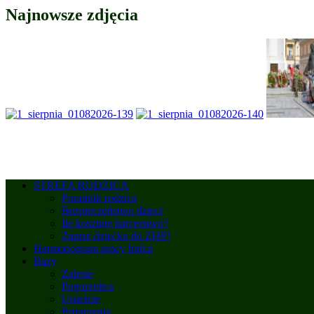
Najnowsze zdjęcia
STREFA RODZICA
Poradnik rodzica
Bezpieczeństwo dzieci
Ile kosztuje harcerstwo?
Zapisz dziecko do ZHP!
Harmonogram pracy hufca
Bazy
Zalesie
Pogorzelica
Unieście
Pstrągarnia