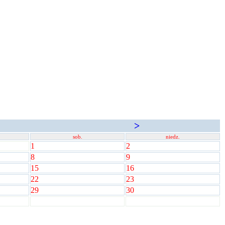
>
sob.
niedz.
1
2
8
9
15
16
22
23
29
30