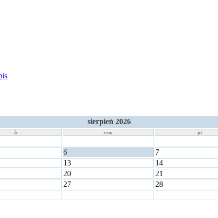
pis
sierpień 2026
śr.
czw.
pt.
6
7
13
14
20
21
27
28