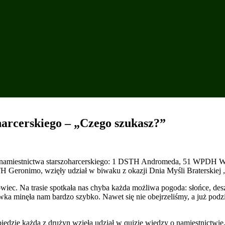
harcerskiego – „Czego szukasz?”
y namiestnictwa starszoharcerskiego: 1 DSTH Andromeda, 51 WPDH 
eronimo, wzięły udział w biwaku z okazji Dnia Myśli Braterskiej 
c. Na trasie spotkała nas chyba każda możliwa pogoda: słońce, deszcz,
wka minęła nam bardzo szybko. Nawet się nie obejrzeliśmy, a już pod
iedzie każda z drużyn wzięła udział w quizie wiedzy o namiestnictwie