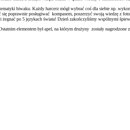
o tematyki biwaku. Każdy harcerz mógł wybrać coś dla siebie np. wyk
 się poprawnie posługiwać kompasem, poszerzyć swoją wiedzę z fotogr
ać i żegnać po 5 językach świata! Dzień zakończyliśmy wspólnymi śpie
Ostatnim elementem był apel, na którym drużyny zostały nagrodzone z