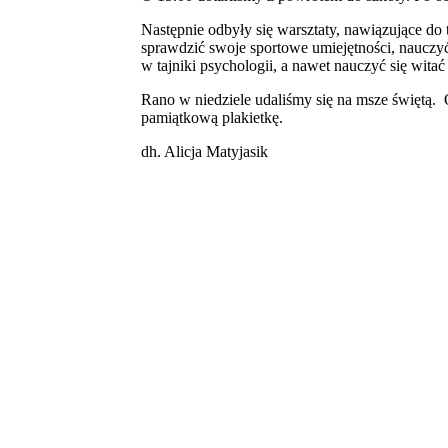
Następnie odbyły się warsztaty, nawiązujące d
sprawdzić swoje sportowe umiejętności, nauczyć
w tajniki psychologii, a nawet nauczyć się wit
Rano w niedziele udaliśmy się na msze świętą. 
pamiątkową plakietkę.
dh. Alicja Matyjasik