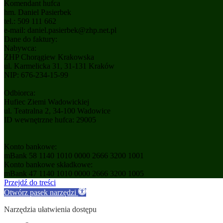
Komendant hufca
hm. Daniel Pasierbek
tel.: 509 111 662
e-mail:
daniel.pasierbek@zhp.net.pl
Dane do faktury:
Nabywca:
ZHP Chorągiew Krakowska
ul. Karmelicka 31, 31-131 Kraków
NIP: 676-234-15-99
Odbiorca:
Hufiec Ziemi Wadowickiej
ul. Teatralna 2, 34-100 Wadowice
ID wewnętrzne hufca: 29005
Konto bankowe:
mBank 58 1140 1010 0000 2666 3200 1001
Konto bankowe składkowe:
mBank 47 1140 1010 0000 2666 3200 1005
Przejdź do treści
Otwórz pasek narzędzi
Narzędzia ułatwienia dostępu