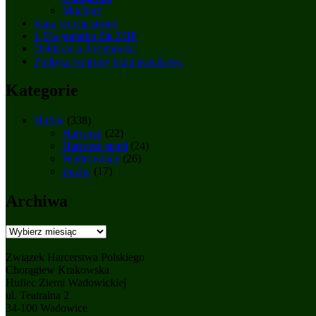
Mucharz
Stara wersja strony
1,5% podatku dla ZHP
Deklaracja dostępności
Polityka ochrony bezpieczeństwa
Kategorie
Hufiec
(338)
Harcerze
(22)
Harcerze starsi
(24)
Wędrownicy
(26)
Zuchy
(17)
Archiwa
Archiwa
Związek Harcerstwa Polskiego
Chorągiew Krakowska
Hufiec Ziemi Wadowickiej
ul. Teatralna 2
34-100 Wadowice