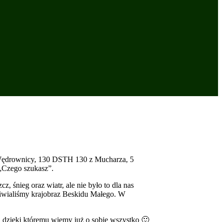
Wędrownicy, 130 DSTH 130 z Mucharza, 5
„Czego szukasz”.
 śnieg oraz wiatr, ale nie było to dla nas
ziwialiśmy krajobraz Beskidu Małego. W
, dzięki któremu wiemy już o sobie wszystko 🙂