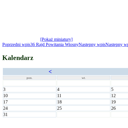
[Pokaż miniatury]
Nawigacja
Poprzedni wpis
36 Rajd Powitania Wiosny
Następny wpis
Następny w
wpisu
Kalendarz
<
pon.
wt.
3
4
5
10
11
12
17
18
19
24
25
26
31