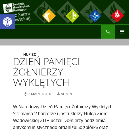
Przejdź
do
Otwórz pasek narzędzi
treści
Szukaj
Hufiec ZHP Ziemi Wadowickiej
MENU
GŁÓWN
HUFIEC
DZIEŃ PAMIĘCI
ŻOŁNIERZY
WYKLĘTYCH
3 MARCA 2018
ADMIN
W Narodowy Dzień Pamięci Żołnierzy Wyklętych
? 1 marca ? harcerze i instruktorzy Hufca Ziemi
Wadowickiej ZHP uczcili żołnierzy podziemia
antykomunistycznego organizując zbiórkę oraz