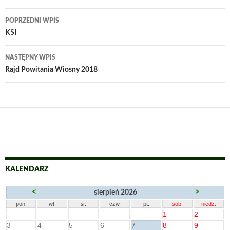
Nawigacja
POPRZEDNI WPIS
wpisu
KSI
NASTĘPNY WPIS
Rajd Powitania Wiosny 2018
KALENDARZ
<
>
sierpień 2026
pon.
wt.
śr.
czw.
pt.
sob.
niedz.
1
2
3
4
5
6
7
8
9