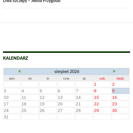
Dwa Szczepy – Jedna Przygoda!
KALENDARZ
<
>
sierpień 2026
pon.
wt.
śr.
czw.
pt.
sob.
niedz.
1
2
3
4
5
6
7
8
9
10
11
12
13
14
15
16
17
18
19
20
21
22
23
24
25
26
27
28
29
30
31