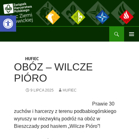
Przejdź
do
Otwórz pasek narzędzi
treści
Szukaj
Hufiec ZHP Ziemi Wadowickiej
MENU
GŁÓWN
HUFIEC
OBÓZ – WILCZE
PIÓRO
9 LIPCA 2025
HUFIEC
Prawie 30
zuchów i harcerzy z terenu podbabiogórskiego
wyruszy w niezwykłą podróż na obóz w
Bieszczady pod hasłem „Wilcze Pióro”!